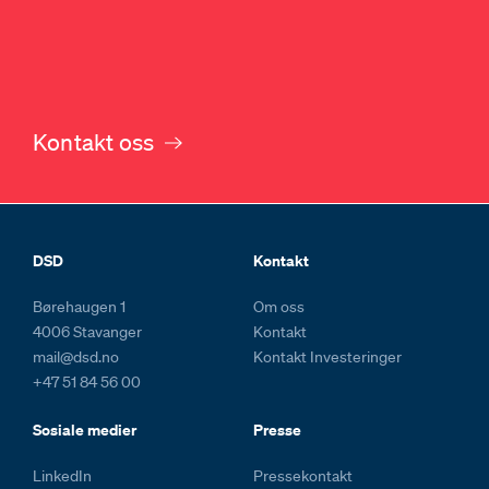
Kontakt oss
Footer og kolofon
DSD
Kontakt
Børehaugen 1
Om oss
4006 Stavanger
Kontakt
mail@dsd.no
Kontakt Investeringer
+47 51 84 56 00
Sosiale medier
Presse
LinkedIn
Pressekontakt