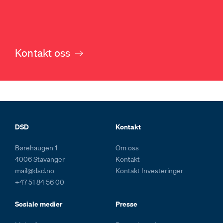
Kontakt oss
Footer og kolofon
DSD
Kontakt
Børehaugen 1
Om oss
4006 Stavanger
Kontakt
mail@dsd.no
Kontakt Investeringer
+47 51 84 56 00
Sosiale medier
Presse