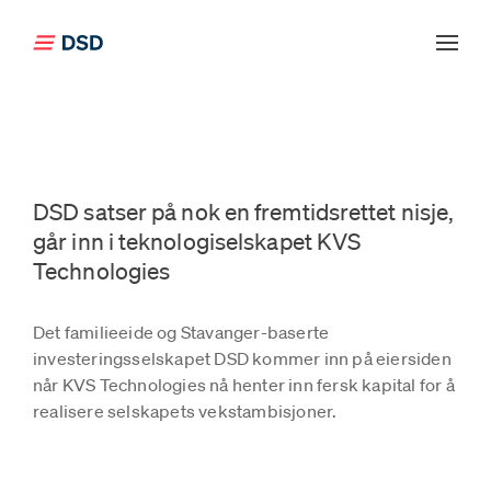
Klikk for å gå tilbake til forsiden
DSD satser på nok en fremtidsrettet nisje,
går inn i teknologiselskapet KVS
Technologies
Det familieeide og Stavanger-baserte
investeringsselskapet DSD kommer inn på eiersiden
når KVS Technologies nå henter inn fersk kapital for å
realisere selskapets vekstambisjoner.