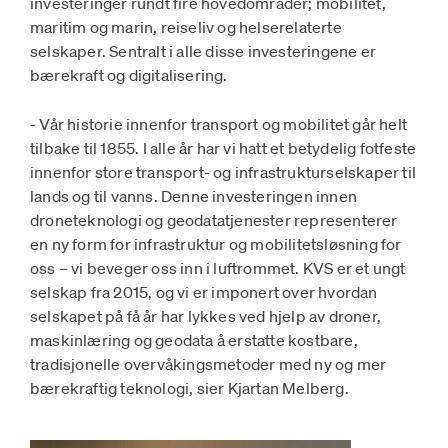
investeringer rundt fire hovedområder; mobilitet,
maritim og marin, reiseliv og helserelaterte
selskaper. Sentralt i alle disse investeringene er
bærekraft og digitalisering.
- Vår historie innenfor transport og mobilitet går helt
tilbake til 1855. I alle år har vi hatt et betydelig fotfeste
innenfor store transport- og infrastrukturselskaper til
lands og til vanns. Denne investeringen innen
droneteknologi og geodatatjenester representerer
en ny form for infrastruktur og mobilitetsløsning for
oss – vi beveger oss inn i luftrommet. KVS er et ungt
selskap fra 2015, og vi er imponert over hvordan
selskapet på få år har lykkes ved hjelp av droner,
maskinlæring og geodata å erstatte kostbare,
tradisjonelle overvåkingsmetoder med ny og mer
bærekraftig teknologi, sier Kjartan Melberg.