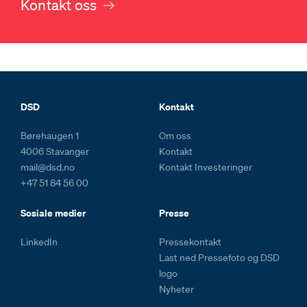
Kontakt oss
Footer og kolofon
DSD
Kontakt
Børehaugen 1
Om oss
4006 Stavanger
Kontakt
mail@dsd.no
Kontakt Investeringer
+47 51 84 56 00
Sosiale medier
Presse
LinkedIn
Pressekontakt
Last ned Pressefoto og DSD
logo
Nyheter